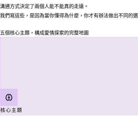
溝通方式決定了兩個人能不能真的走遠。
我們寫這些，是因為當你懂得為什麼，你才有辦法做出不同的選
五個核心主題，構成愛情探索的完整地圖
核心主題
戀愛心理
為什麼你喜歡上他？為什麼有人讓你抓狂卻又捨不得？費洛蒙
——從生物到心理，完整解析愛情裡那些說不清的感覺。