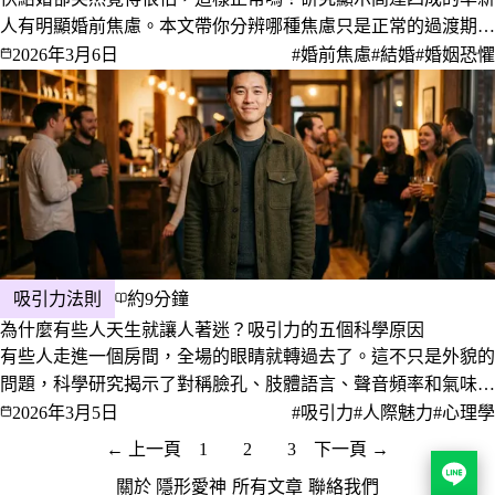
人有明顯婚前焦慮。本文帶你分辨哪種焦慮只是正常的過渡期，
哪種才是真正值得暫停下來想清楚的訊號。
2026年3月6日
#婚前焦慮
#結婚
#婚姻恐懼
吸引力法則
約9分鐘
為什麼有些人天生就讓人著迷？吸引力的五個科學原因
有些人走進一個房間，全場的眼睛就轉過去了。這不只是外貌的
問題，科學研究揭示了對稱臉孔、肢體語言、聲音頻率和氣味如
何共同打造出讓人難以抗拒的魅力。
2026年3月5日
#吸引力
#人際魅力
#心理學
← 上一頁
1
2
3
下一頁 →
關於 隱形愛神
·
所有文章
·
聯絡我們