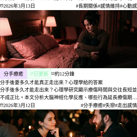
經化學到行為心理學，這篇文章帶你看懂長期關係為什麼會「退
2026年3月13日
#長期關係
#感情維持
#心動感
燒」，以及五個真正有用的方法。
分手療癒
已更新
約12分鐘
分手後要多久才能真正走出來？心理學給的答案
分手後多久才能走出來？心理學研究顯示療傷時間與交往長短並
不成正比。本文分析大腦神經化學反應、哪些行為延長療傷期，
以及「走出來」的真正定義是什麼。
2026年3月12日
#分手療癒
#失戀
#走出感情