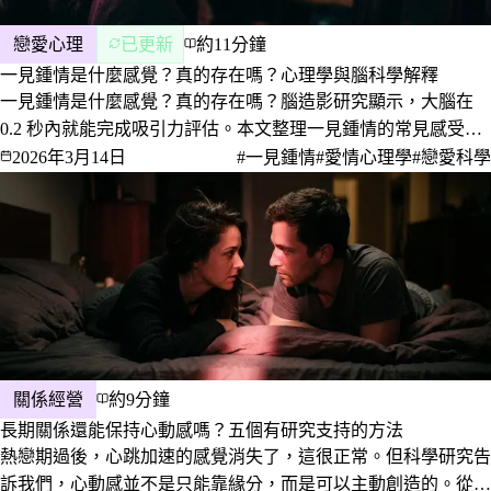
戀愛心理
已更新
約11分鐘
一見鍾情是什麼感覺？真的存在嗎？心理學與腦科學解釋
一見鍾情是什麼感覺？真的存在嗎？腦造影研究顯示，大腦在
0.2 秒內就能完成吸引力評估。本文整理一見鍾情的常見感受、
發生的原因、和單純被外表吸引的差別，以及這樣開始的感情能
2026年3月14日
#一見鍾情
#愛情心理學
#戀愛科學
不能走得長久。
關係經營
約9分鐘
長期關係還能保持心動感嗎？五個有研究支持的方法
熱戀期過後，心跳加速的感覺消失了，這很正常。但科學研究告
訴我們，心動感並不是只能靠緣分，而是可以主動創造的。從神