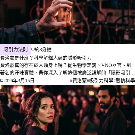
吸引力法則
約8分鐘
費洛蒙是什麼？科學解釋人類的隱形吸引力
費洛蒙真的存在於人類身上嗎？從生物學定義、VNO器官、到
著名的汗味實驗，帶你深入了解這個被廣泛誤解的「隱形吸引
力」究竟是怎麼一回事。
2026年3月15日
#費洛蒙
#吸引力科學
#愛情科學