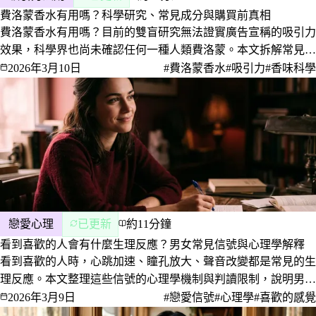
費洛蒙香水有用嗎？科學研究、常見成分與購買前真相
費洛蒙香水有用嗎？目前的雙盲研究無法證實廣告宣稱的吸引力
效果，科學界也尚未確認任何一種人類費洛蒙。本文拆解常見成
分、用對照表比較廣告宣稱與研究證據，並說明氣味影響吸引力
2026年3月10日
#費洛蒙香水
#吸引力
#香味科學
的真正途徑，以及買之前該知道的事。
戀愛心理
已更新
約11分鐘
看到喜歡的人會有什麼生理反應？男女常見信號與心理學解釋
看到喜歡的人時，心跳加速、瞳孔放大、聲音改變都是常見的生
理反應。本文整理這些信號的心理學機制與判讀限制，說明男女
反應差在哪、生理性喜歡是什麼、會不會消失，以及為什麼身體
2026年3月9日
#戀愛信號
#心理學
#喜歡的感覺
常常比意識先知道答案。