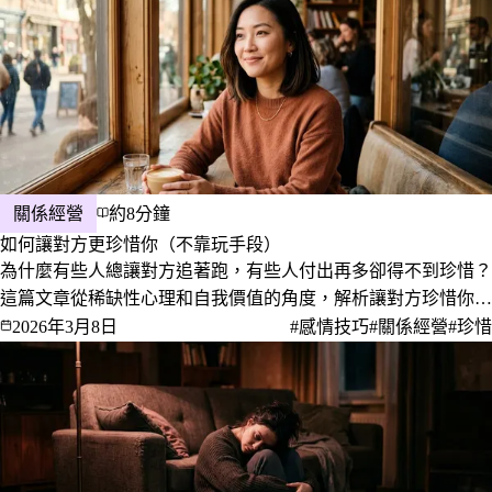
關係經營
約8分鐘
如何讓對方更珍惜你（不靠玩手段）
為什麼有些人總讓對方追著跑，有些人付出再多卻得不到珍惜？
這篇文章從稀缺性心理和自我價值的角度，解析讓對方珍惜你的
真正關鍵，不需要耍心機，而是真正活得讓自己值得被珍惜。
2026年3月8日
#感情技巧
#關係經營
#珍惜