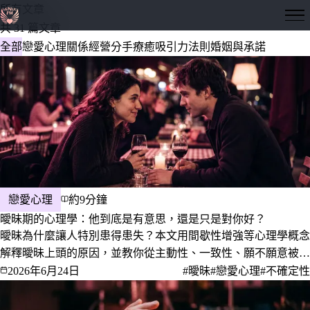
所有文章
隱形愛神
共 31 篇文章
全部
戀愛心理
關係經營
分手療癒
吸引力法則
婚姻與承諾
戀愛心理
約9分鐘
曖昧期的心理學：他到底是有意思，還是只是對你好？
曖昧為什麼讓人特別患得患失？本文用間歇性增強等心理學概念
解釋曖昧上頭的原因，並教你從主動性、一致性、願不願意被看
見、會不會聊未來這幾個行為訊號，分辨對方是真的有意思還是
2026年6月24日
#曖昧
#戀愛心理
#不確定性
只是享受被喜歡，以及該不該主動把話講開、怎麼開口。