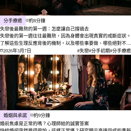
分手療癒
約8分鐘
失戀後最難熬的第一週：怎麼讓自己撐過去
失戀後的第一週往往最難熬，因為身體會出現真實的戒斷症狀。
了解這些生理反應背後的機制，以及哪些事要做、哪些絕對不要
做，幫助你撐過最艱難的七天。
2026年3月7日
#失戀
#分手初期
#分手療癒
婚姻與承諾
約9分鐘
婚前焦慮是正常的嗎？心理師給的誠實答案
快結婚卻突然覺得很怕，這樣正常嗎？研究顯示高達四成的準新