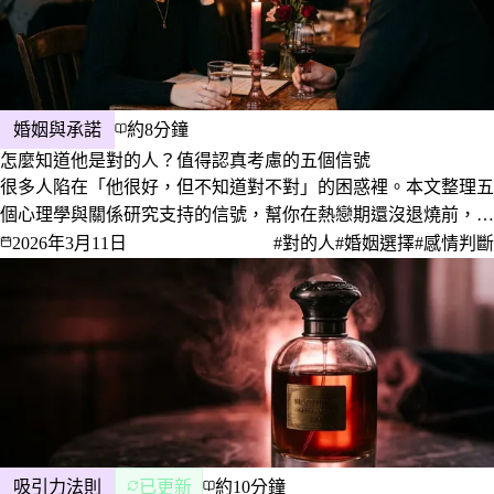
婚姻與承諾
約8分鐘
怎麼知道他是對的人？值得認真考慮的五個信號
很多人陷在「他很好，但不知道對不對」的困惑裡。本文整理五
個心理學與關係研究支持的信號，幫你在熱戀期還沒退燒前，更
清醒地判斷這段關係是否值得走向婚姻。
2026年3月11日
#對的人
#婚姻選擇
#感情判斷
吸引力法則
已更新
約10分鐘