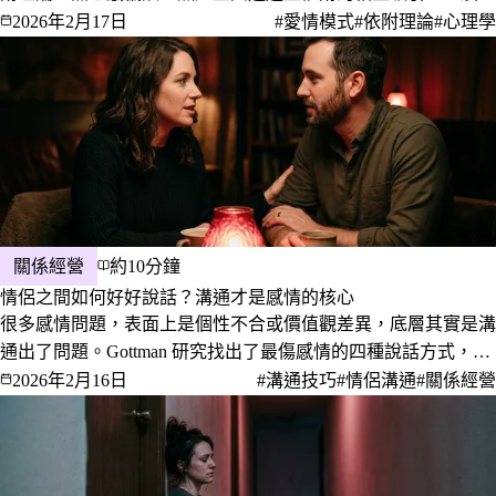
癮性神經迴路，解析感情選擇的心理根源，並提供打破不健康感
2026年2月17日
#愛情模式
#依附理論
#心理學
情模式的實際方向。
關係經營
約10分鐘
情侶之間如何好好說話？溝通才是感情的核心
很多感情問題，表面上是個性不合或價值觀差異，底層其實是溝
通出了問題。Gottman 研究找出了最傷感情的四種說話方式，也
有研究告訴我們積極傾聽和「我」句型為什麼真的有效。這篇文
2026年2月16日
#溝通技巧
#情侶溝通
#關係經營
章把理論轉成你可以今天就用的具體做法。