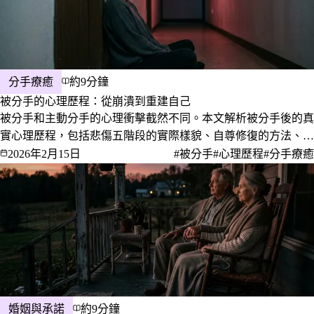
分手療癒
約9分鐘
被分手的心理歷程：從崩潰到重建自己
被分手和主動分手的心理衝擊截然不同。本文解析被分手後的真
實心理歷程，包括悲傷五階段的實際樣貌、自尊修復的方法、如
何破解「我哪裡不夠好」的執念，以及重建的真正信號。
2026年2月15日
#被分手
#心理歷程
#分手療癒
婚姻與承諾
約9分鐘