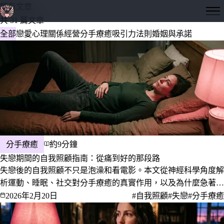
所有文章
隱形愛神
共 31 篇文章
全部
戀愛心理
關係經營
分手療癒
吸引力法則
婚姻與承諾
分手療癒
約9分鐘
失戀期間的自我照顧指南：從痛到好的那段路
失戀後的自我照顧不只是泡澡和看電影。本文從神經科學角度解
析運動、睡眠、社交對分手療癒的真實作用，以及為什麼急著轉
移注意力反而有害，如何重新找回自我認同。
2026年2月20日
#自我照顧
#失戀
#分手療癒