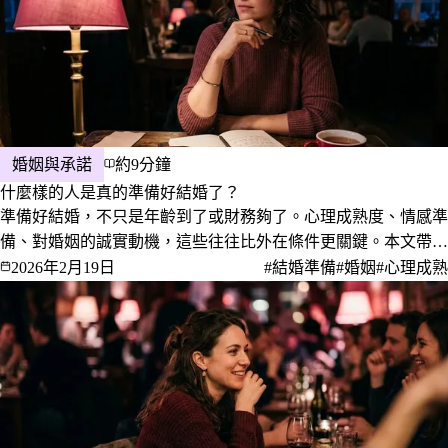
婚姻與承諾
約9分鐘
什麼樣的人是真的準備好結婚了？
準備好結婚，不只是年齡到了或財務夠了。心理成熟度、情感準
備、對婚姻的誠實動機，這些往往比外在條件更關鍵。本文帶你
用幾個問題認真問問自己，你真的準備好了嗎？
2026年2月19日
#結婚準備
#婚姻
#心理成熟