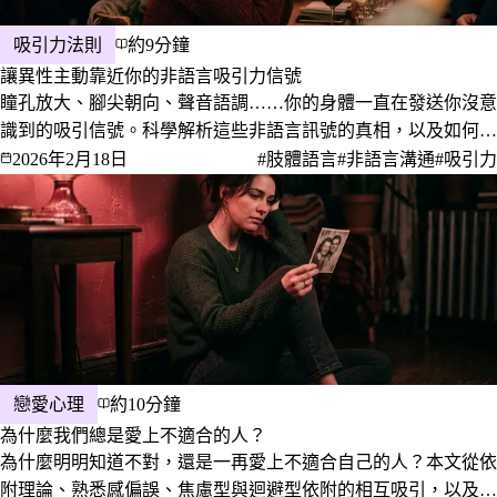
吸引力法則
約9分鐘
讓異性主動靠近你的非語言吸引力信號
瞳孔放大、腳尖朝向、聲音語調……你的身體一直在發送你沒意
識到的吸引信號。科學解析這些非語言訊號的真相，以及如何有
意識地運用它們。
2026年2月18日
#肢體語言
#非語言溝通
#吸引力
戀愛心理
約10分鐘
為什麼我們總是愛上不適合的人？
為什麼明明知道不對，還是一再愛上不適合自己的人？本文從依
附理論、熟悉感偏誤、焦慮型與迴避型依附的相互吸引，以及成