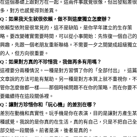
在這個基礎上跟對方在一起。這兩件事感覺很像，但出發點差很
多，對方也感覺得到差異。
Q：如果我天生就很依賴，做不到這麼獨立怎麼辦？
依賴型依附是很常見的，這不是缺陷，是你早年建立的生存策
略。要改變確實需要時間，可以從小事開始：先恢復一個自己的
興趣，先跟一個老朋友重新聯絡。不需要一夕之間變成超級獨立
的人，但方向很重要。
Q：如果對方真的不珍惜我，我做再多有用嗎？
這裡要分兩種情況。一種是對方習慣了你的「全部付出」，這篇
文章說的方法可能有幫助。另一種是對方本質上就不重視你，不
管你怎麼做都一樣——那個時候問題不在你的策略，而在你要不
要繼續待在這段關係裡。
Q：讓對方珍惜你和「玩心機」的差別在哪？
差別在動機和真實性。玩手機是你在表演，目的是讓對方產生某
種感覺。我說的是你真的在生活，真的有自己，只是不把自己全
部交給一段關係。前者是演，後者是真的。