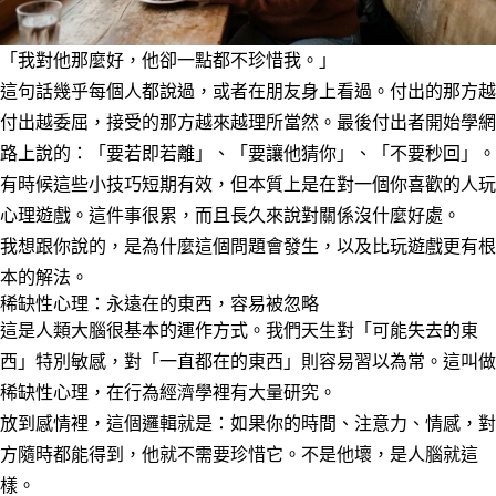
「我對他那麼好，他卻一點都不珍惜我。」
這句話幾乎每個人都說過，或者在朋友身上看過。付出的那方越
付出越委屈，接受的那方越來越理所當然。最後付出者開始學網
路上說的：「要若即若離」、「要讓他猜你」、「不要秒回」。
有時候這些小技巧短期有效，但本質上是在對一個你喜歡的人玩
心理遊戲。這件事很累，而且長久來說對關係沒什麼好處。
我想跟你說的，是為什麼這個問題會發生，以及比玩遊戲更有根
本的解法。
稀缺性心理：永遠在的東西，容易被忽略
這是人類大腦很基本的運作方式。我們天生對「可能失去的東
西」特別敏感，對「一直都在的東西」則容易習以為常。這叫做
稀缺性心理，在行為經濟學裡有大量研究。
放到感情裡，這個邏輯就是：如果你的時間、注意力、情感，對
方隨時都能得到，他就不需要珍惜它。不是他壞，是人腦就這
樣。