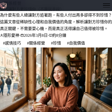
關係經營
隱形愛神
如何讓對方更珍惜你（不靠玩手段）
為什麼有些人總讓對方追著跑，有些人付出再多卻得不到珍惜？
這篇文章從稀缺性心理和自我價值的角度，解析讓對方珍惜你的
真正關鍵，不需要耍心機，而是真正活得讓自己值得被珍惜。
隱形愛神
·
2026年3月8日
·
約8分鐘
#感情技巧
#關係經營
#珍惜
#自我價值