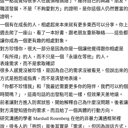
這一點我覺得很多人在感情裡搞錯了。維持自己的興趣、朋友、
職涯發展，不是「不夠愛對方」的證明，是你這個人仍然豐富的
證明。
一個有在成長的人，相處起來本來就有更多東西可以分享。你上
週去爬了一座山、看了一本好書、跟老朋友重新聯絡——這些都
讓你成為一個更有趣的相處對象。
對方珍惜你，很大一部分是因為你是一個讓他覺得跟你相處是
「有所得」的人，而不只是一個「永遠在等他」的人。
表達需求，而不是索取確認
很多人感覺沒被珍惜，是因為自己的需求沒被看見，但說出來的
方式是抱怨或指責，而不是清楚地表達。
「你都不珍惜我」和「我最近需要更多你的陪伴，我們可以約個
時間嗎？」，這兩句話的出發點可能一樣，但效果天差地遠。
前者讓對方進入防禦狀態，開始解釋自己為什麼沒問題。後者讓
對方清楚知道你的需求，而且給了一個具體的行動方向。
研究溝通的學者 Marshall Rosenberg 在他的非暴力溝通框架裡
說，很多人的「抱怨」背後其實是「需求」，但因為說話方式，