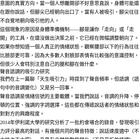
意圖的真實方向。當一個人想離開卻不好意思直說，身體可能還
在跟你說話，但腳尖已經朝向出口了。當有人被吸引，腳尖往往
不自覺地朝向吸引他的人。
這個現象的原因是身體準備機制——腳是讓你「走向」或「走
開」的工具，在還沒做出決策之前，它已經在微幅調整朝向了。
如果你想知道一個人真正的情緒狀態，觀察腰部以下的行為往往
比臉部更可靠，因為大多數人對臉部表情有比較強的意識控制，
但很少人會特別注意自己的腿和腳在做什麼。
聲音語調的吸引力研究
我們在上一篇聊「天生吸引力」時提到了聲音頻率，但語調（語
句中的音調變化）又是另一回事。
聲音語調是情緒信號的主要載體。當我們說話，音調的升降、停
頓的位置、強調的字詞選擇，這些都在傳遞說話者的情緒狀態和
對對方的興趣程度。
2014年伊利諾大學的研究分析了一批約會場合的錄音，發現吸引
力評分最高的對話，有幾個共同的聲音特徵：說話速度適中（不