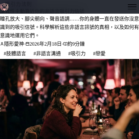
吸引力法則
隱形愛神
讓異性主動靠近你的非語言吸引力信號
瞳孔放大、腳尖朝向、聲音語調……你的身體一直在發送你沒意
識到的吸引信號。科學解析這些非語言訊號的真相，以及如何有
意識地運用它們。
隱形愛神
·
2026年2月18日
·
約9分鐘
#肢體語言
#非語言溝通
#吸引力
#戀愛