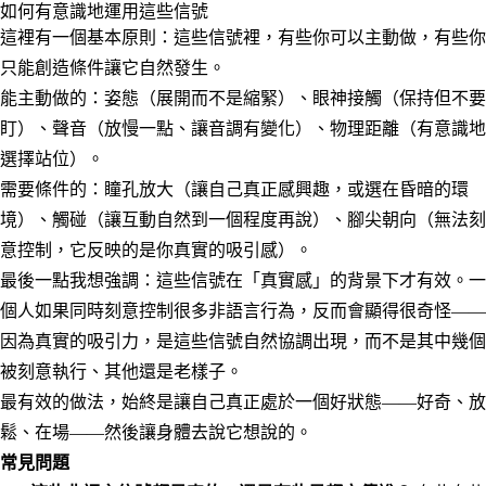
如何有意識地運用這些信號
這裡有一個基本原則：這些信號裡，有些你可以主動做，有些你
只能創造條件讓它自然發生。
能主動做的：姿態（展開而不是縮緊）、眼神接觸（保持但不要
盯）、聲音（放慢一點、讓音調有變化）、物理距離（有意識地
選擇站位）。
需要條件的：瞳孔放大（讓自己真正感興趣，或選在昏暗的環
境）、觸碰（讓互動自然到一個程度再說）、腳尖朝向（無法刻
意控制，它反映的是你真實的吸引感）。
最後一點我想強調：這些信號在「真實感」的背景下才有效。一
個人如果同時刻意控制很多非語言行為，反而會顯得很奇怪——
因為真實的吸引力，是這些信號自然協調出現，而不是其中幾個
被刻意執行、其他還是老樣子。
最有效的做法，始終是讓自己真正處於一個好狀態——好奇、放
鬆、在場——然後讓身體去說它想說的。
常見問題