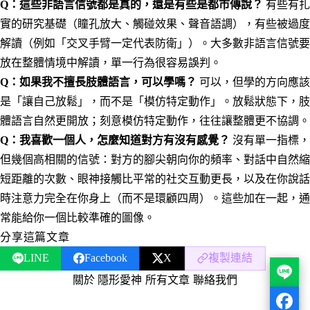
Q：這些非語言信號都是真的，還是有些是都市傳說？
有些有扎
實的研究基礎（瞳孔放大、觸碰效果、聲音語調），有些被過度
解讀（例如「交叉手臂一定代表防衛」）。大多數非語言信號要
放在整體情境中解讀，單一行為很容易誤判。
Q：如果我不擅長肢體語言，可以學嗎？
可以，但學的方向應該
是「讓自己放鬆」，而不是「模仿特定動作」。放鬆狀態下，肢
體語言自然更開放；刻意模仿特定動作，往往讓整體更不協調。
Q：我喜歡一個人，怎麼知道對方有沒有感覺？
沒有單一指標，
但幾個高相關的信號：對方的腳尖朝向你的頻率、對話中自然縮
短距離的次數、眼神接觸比平常的社交互動更長，以及在你說話
時注意力完全在你身上（而不是環顧四周）。這些加在一起，通
常能給你一個比較準確的圖像。
分享這篇文章
LINE
Facebook
X
複製連結
關於 隱形愛神
·
所有文章
·
聯絡我們
·
隱私權政策
服務條款