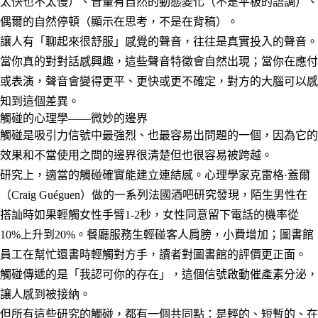
太快也不太慢）、音量有自然的動態變化（不是平板的語調）、
偶爾的自然停頓（顯示在思考，不是在背稿）。
讓人有「聊起來很舒服」感覺的聲音，往往是真實投入的聲音。
當你真的對對話感興趣，這些聲音特徵會自然出現；當你在應付
或表演，聲音會變得更平、更快或更不確定，對方的大腦可以感
知到這個差異。
觸碰的心理學——微妙的邊界
觸碰是吸引力信號中最強烈、也最容易出問題的一個，因為它的
效果和不當使用之間的邊界很清楚但也很容易被跨越。
研究上，適當的觸碰確實能建立連結感。心理學家克雷格·蓋爾
（Craig Guéguen）做的一系列法國酒吧研究發現，陌生男性在
搭訕時如果輕觸女性手臂1-2秒，女性同意留下電話的機率從
10%上升到20%。餐廳服務生輕碰客人肩膀，小費增加；圖書館
員工在幫忙還書時輕觸對方手，讀者對圖書館的評價更正面。
觸碰傳遞的是「我認可你的存在」，這個信號啟動催產素分泌，
讓人感到被接納。
但所有這些研究的觸碰，都有一個共同點：是輕的、短暫的、在