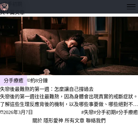
#分手初期
隱形愛神
共 1 篇文章
分手療癒
約8分鐘
失戀後最難熬的第一週：怎麼讓自己撐過去
失戀後的第一週往往最難熬，因為身體會出現真實的戒斷症狀。
了解這些生理反應背後的機制，以及哪些事要做、哪些絕對不要
做，幫助你撐過最艱難的七天。
2026年3月7日
#失戀
#分手初期
#分手療癒
關於 隱形愛神
·
所有文章
·
聯絡我們
·
隱私權政策
服務條款
© 2026 隱形愛神 · 愛，是一門值得深究的學問。