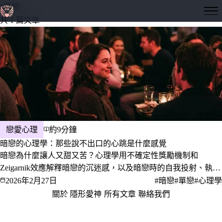
#單戀
隱形愛神
共 1 篇文章
戀愛心理
約9分鐘
暗戀的心理學：那些說不出口的心跳是什麼感覺
暗戀為什麼讓人又甜又苦？心理學用不確定性獎勵機制和
Zeigarnik效應解釋暗戀的沉迷感，以及暗戀時的自我投射、執念
的邊界，還有要不要告白的心理盤算。本文帶你理解那些說不出
2026年2月27日
#暗戀
#單戀
#心理學
口的感覺背後，發生了什麼。
關於 隱形愛神
·
所有文章
·
聯絡我們
·
隱私權政策
服務條款
© 2026 隱形愛神 · 愛，是一門值得深究的學問。