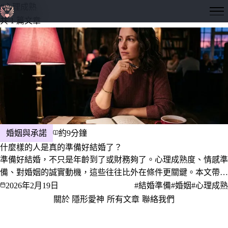
#心理成熟
隱形愛神
共 1 篇文章
婚姻與承諾
約9分鐘
什麼樣的人是真的準備好結婚了？
準備好結婚，不只是年齡到了或財務夠了。心理成熟度、情感準
備、對婚姻的誠實動機，這些往往比外在條件更關鍵。本文帶你
用幾個問題認真問問自己，你真的準備好了嗎？
2026年2月19日
#結婚準備
#婚姻
#心理成熟
關於 隱形愛神
·
所有文章
·
聯絡我們
·
隱私權政策
服務條款
© 2026 隱形愛神 · 愛，是一門值得深究的學問。