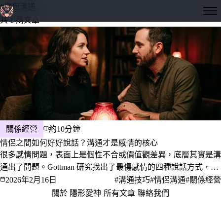
#情侶溝通
隱形愛神
共 1 篇文章
關係經營
約10分鐘
情侶之間如何好好說話？溝通才是感情的核心
很多感情問題，表面上是個性不合或價值觀差異，底層其實是溝
通出了問題。Gottman 研究找出了最傷感情的四種說話方式，也
有研究告訴我們積極傾聽和「我」句型為什麼真的有效。這篇文
2026年2月16日
#溝通技巧
#情侶溝通
#關係經營
章把理論轉成你可以今天就用的具體做法。
關於 隱形愛神
·
所有文章
·
聯絡我們
·
隱私權政策
服務條款
© 2026 隱形愛神 · 愛，是一門值得深究的學問。