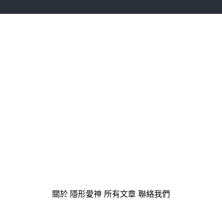
關於 隱形愛神
·
所有文章
·
聯絡我們
·
隱私權政策
服務條款
© 2026 隱形愛神 · 愛，是一門值得深究的學問。