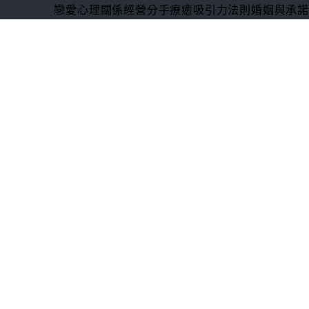
戀愛心理
關係經營
分手療癒
吸引力法則
婚姻與承諾