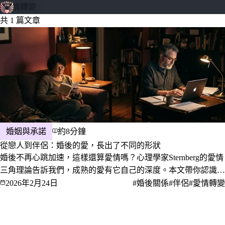
#愛情轉變
隱形愛神
共 1 篇文章
婚姻與承諾
約8分鐘
從戀人到伴侶：婚後的愛，長出了不同的形狀
婚後不再心跳加速，這樣還算愛情嗎？心理學家Sternberg的愛情
三角理論告訴我們，成熟的愛有它自己的深度。本文帶你認識婚
後感情的五種樣子，以及如何珍惜這個「長大的愛」。
2026年2月24日
#婚後關係
#伴侶
#愛情轉變