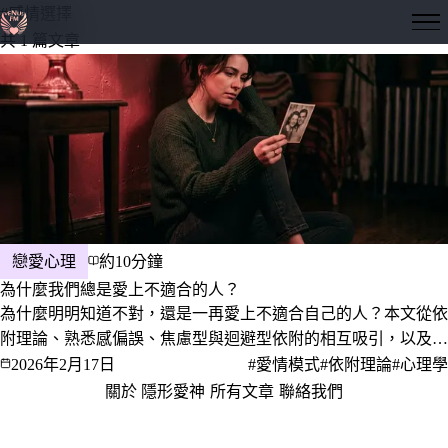
#感情選擇
隱形愛神
共 1 篇文章
戀愛心理
約10分鐘
為什麼我們總是愛上不適合的人？
為什麼明明知道不對，還是一再愛上不適合自己的人？本文從依
附理論、熟悉感偏誤、焦慮型與迴避型依附的相互吸引，以及成
癮性神經迴路，解析感情選擇的心理根源，並提供打破不健康感
2026年2月17日
#愛情模式
#依附理論
#心理學
情模式的實際方向。
關於 隱形愛神
·
所有文章
·
聯絡我們
·
隱私權政策
服務條款
© 2026 隱形愛神 · 愛，是一門值得深究的學問。