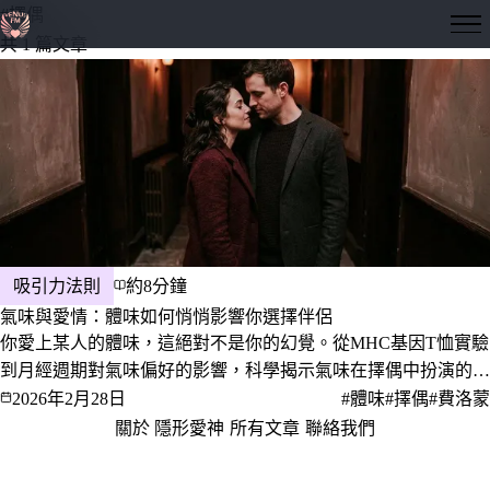
#擇偶
隱形愛神
共 1 篇文章
吸引力法則
約8分鐘
氣味與愛情：體味如何悄悄影響你選擇伴侶
你愛上某人的體味，這絕對不是你的幻覺。從MHC基因T恤實驗
到月經週期對氣味偏好的影響，科學揭示氣味在擇偶中扮演的深
層角色。
2026年2月28日
#體味
#擇偶
#費洛蒙
關於 隱形愛神
·
所有文章
·
聯絡我們
·
隱私權政策
服務條款
© 2026 隱形愛神 · 愛，是一門值得深究的學問。