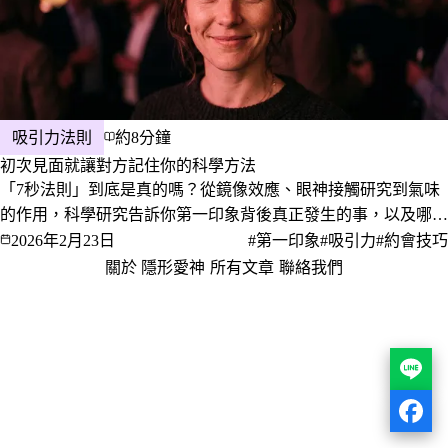
吸引力法則
約8分鐘
初次見面就讓對方記住你的科學方法
「7秒法則」到底是真的嗎？從鏡像效應、眼神接觸研究到氣味
的作用，科學研究告訴你第一印象背後真正發生的事，以及哪些
做法真的有效。
2026年2月23日
#第一印象
#吸引力
#約會技巧
關於 隱形愛神
·
所有文章
·
聯絡我們
·
隱私權政策
服務條款
© 2026 隱形愛神 · 愛，是一門值得深究的學問。