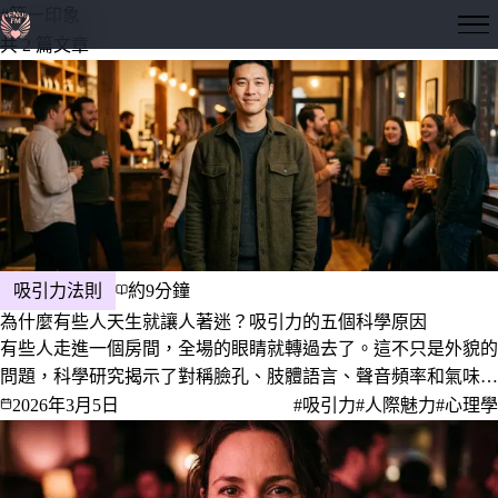
#第一印象
隱形愛神
共 2 篇文章
吸引力法則
約9分鐘
為什麼有些人天生就讓人著迷？吸引力的五個科學原因
有些人走進一個房間，全場的眼睛就轉過去了。這不只是外貌的
問題，科學研究揭示了對稱臉孔、肢體語言、聲音頻率和氣味如
何共同打造出讓人難以抗拒的魅力。
2026年3月5日
#吸引力
#人際魅力
#心理學