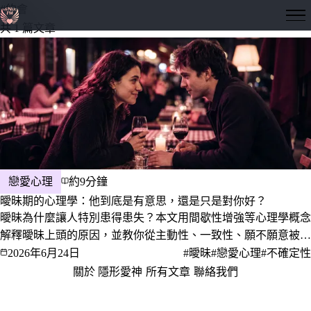
#約會
隱形愛神
共 1 篇文章
戀愛心理
約9分鐘
曖昧期的心理學：他到底是有意思，還是只是對你好？
曖昧為什麼讓人特別患得患失？本文用間歇性增強等心理學概念
解釋曖昧上頭的原因，並教你從主動性、一致性、願不願意被看
見、會不會聊未來這幾個行為訊號，分辨對方是真的有意思還是
2026年6月24日
#曖昧
#戀愛心理
#不確定性
只是享受被喜歡，以及該不該主動把話講開、怎麼開口。
關於 隱形愛神
·
所有文章
·
聯絡我們
·
隱私權政策
服務條款
© 2026 隱形愛神 · 愛，是一門值得深究的學問。