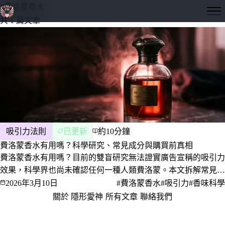
#費洛蒙香水
隱形愛神
共 1 篇文章
吸引力法則
已更新
約10分鐘
費洛蒙香水有用嗎？科學研究、常見成分與購買前真相
費洛蒙香水有用嗎？目前的雙盲研究無法證實廣告宣稱的吸引力
效果，科學界也尚未確認任何一種人類費洛蒙。本文拆解常見成
分、用對照表比較廣告宣稱與研究證據，並說明氣味影響吸引力
2026年3月10日
#費洛蒙香水
#吸引力
#香味科學
的真正途徑，以及買之前該知道的事。
關於 隱形愛神
·
所有文章
·
聯絡我們
·
隱私權政策
服務條款
© 2026 隱形愛神 · 愛，是一門值得深究的學問。