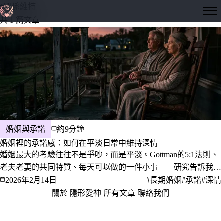
#關係維持
隱形愛神
共 1 篇文章
婚姻與承諾
約9分鐘
婚姻裡的承諾感：如何在平淡日常中維持深情
婚姻最大的考驗往往不是爭吵，而是平淡。Gottman的5:1法則、
老夫老妻的共同特質、每天可以做的一件小事——研究告訴我
們，深情不是等來的，是日常裡一點一點選出來的。
2026年2月14日
#長期婚姻
#承諾
#深情
關於 隱形愛神
·
所有文章
·
聯絡我們
·
隱私權政策
服務條款
© 2026 隱形愛神 · 愛，是一門值得深究的學問。