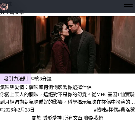
#體味
隱形愛神
共 1 篇文章
吸引力法則
約8分鐘
氣味與愛情：體味如何悄悄影響你選擇伴侶
你愛上某人的體味，這絕對不是你的幻覺。從MHC基因T恤實驗
到月經週期對氣味偏好的影響，科學揭示氣味在擇偶中扮演的深
層角色。
2026年2月28日
#體味
#擇偶
#費洛蒙
關於 隱形愛神
·
所有文章
·
聯絡我們
·
隱私權政策
服務條款
© 2026 隱形愛神 · 愛，是一門值得深究的學問。