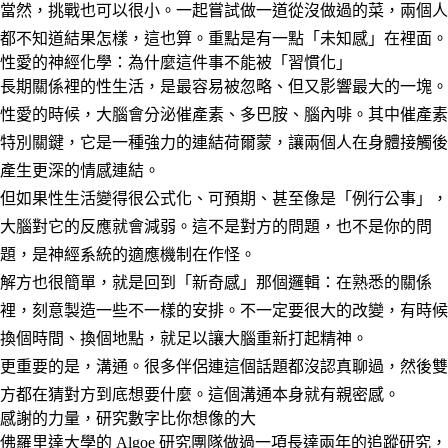
當然，挑戰也可以很小。一起嘗試做一道從沒做過的菜，兩個人
都不知道結果怎樣，這也算。重點是有一點「未知感」在裡面。
性愛的神經化學：為什麼這件事不能被「習慣化」
長期關係裡的性生活，是最容易被忽略、但又影響最大的一塊。
性愛的時候，大腦會分泌催產素、多巴胺、腦內啡。其中催產素
特別關鍵，它是一種強力的連結荷爾蒙，讓兩個人在身體接觸後
產生更深的情感連結。
但如果性生活變得很公式化、可預期、甚至像是「例行公事」，
大腦對它的反應就會減弱。這不是對方的問題，也不是你的問
題，是神經系統的適應機制在作怪。
解方也很簡單，就是回到「新奇感」那個邏輯：在熟悉的關係
裡，刻意製造一些不一樣的安排。不一定要很大的改變，有時候
換個時間、換個地點，就足以讓大腦重新打起精神。
更重要的是，溝通。很多伴侶連這個話題都沒認真聊過，然後雙
方都在猜對方到底想要什麼。這個溝通本身就有親密感。
感謝的力量，研究數字比你想像的大
佛羅里達大學的 Algoe 研究團隊做過一項長達兩年的追蹤研究，