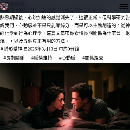
關係經營
隱形愛神
長期關係還能保持心動感嗎？五個有研究支持的方法
熱戀期過後，心跳加速的感覺消失了，這很正常。但科學研究告
訴我們，心動感並不是只能靠緣分，而是可以主動創造的。從神
經化學到行為心理學，這篇文章帶你看懂長期關係為什麼會「退
燒」，以及五個真正有用的方法。
隱形愛神
·
2026年3月13日
·
約9分鐘
#長期關係
#感情維持
#心動感
#關係經營