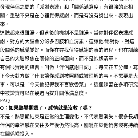
發現伴侶之間的「感謝表達」和「關係滿意度」有很強的正相
關。重點不只是在心裡覺得感謝，而是有沒有說出來、表現出
來。
這聽起來很雞湯，但背後的機制不是雞湯。當你對伴侶表達感
謝，對方的大腦會分泌多巴胺和血清素，這讓他/她對你、對這
段關係的感覺變好。而你在尋找值得感謝的事的過程，也在訓練
自己的大腦聚焦在關係的正向面向，而不是抱怨清單。
有個很實用的練習，叫做「伴侶感謝日記」：每天花五分鐘，寫
下今天對方做了什麼讓你感到被照顧或被理解的事。不需要是大
事，可以是「今天他記得我不喜歡香菜」。這個練習在多項研究
中被證實可以在幾週內提升關係滿意度。
FAQ
Q：如果熱戀期過了，感情就是沒救了嗎？
不是。熱戀期結束是正常的生理變化，不代表愛消失。很多長期
伴侶的幸福感在交往多年後仍然很高，關鍵在於他們有沒有持續
在關係裡投入。