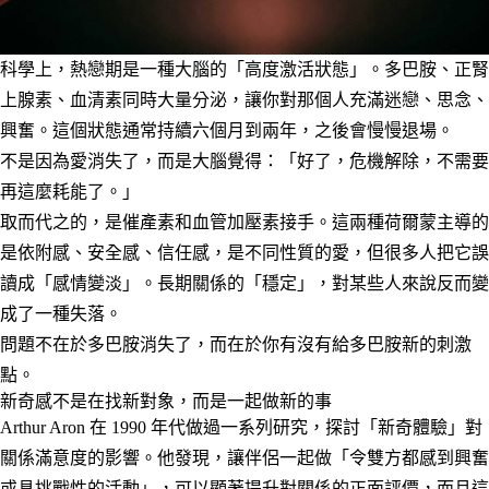
科學上，熱戀期是一種大腦的「高度激活狀態」。多巴胺、正腎
上腺素、血清素同時大量分泌，讓你對那個人充滿迷戀、思念、
興奮。這個狀態通常持續六個月到兩年，之後會慢慢退場。
不是因為愛消失了，而是大腦覺得：「好了，危機解除，不需要
再這麼耗能了。」
取而代之的，是催產素和血管加壓素接手。這兩種荷爾蒙主導的
是依附感、安全感、信任感，是不同性質的愛，但很多人把它誤
讀成「感情變淡」。長期關係的「穩定」，對某些人來說反而變
成了一種失落。
問題不在於多巴胺消失了，而在於你有沒有給多巴胺新的刺激
點。
新奇感不是在找新對象，而是一起做新的事
Arthur Aron 在 1990 年代做過一系列研究，探討「新奇體驗」對
關係滿意度的影響。他發現，讓伴侶一起做「令雙方都感到興奮
或具挑戰性的活動」，可以顯著提升對關係的正面評價，而且這