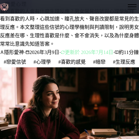
戀愛心理
隱形愛神
看到喜歡的人會有什麼生理反應？男女常見信號與心理學解釋
看到喜歡的人時，心跳加速、瞳孔放大、聲音改變都是常見的生
理反應。本文整理這些信號的心理學機制與判讀限制，說明男女
反應差在哪、生理性喜歡是什麼、會不會消失，以及為什麼身體
常常比意識先知道答案。
隱形愛神
·
2026年3月9日
·
更新於 2026年7月14日
·
約11分鐘
#戀愛信號
#心理學
#喜歡的感覺
#暗戀
#生理反應