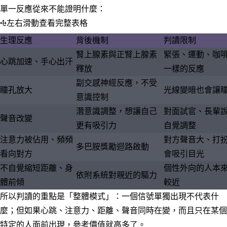
單一反應從來不能證明什麼：
左右滑動查看完整表格
生理反應
背後機制
判讀限制
腎上腺素與正腎上腺素
緊張、運動、咖
心跳加速、手心出汗
釋放
一樣的反應
副交感神經反應，不受
瞳孔放大
光線變暗也會讓
意識控制
潛意識調整，想讓自己
對面試官、長輩
聲音改變
更有吸引力
自覺調整
注意力被佔用、頻頻
對方聲音大、打
多巴胺獎勵迴路啟動
看向對方
會吸引目光
不自覺縮短距離、身
個性外向的人本
依附系統對親近的驅力
體前傾
較近
所以判讀的重點是「整體模式」：一個信號單獨出現不代表什
麼；但如果心跳、注意力、距離、聲音同時在變，而且只在某個
特定的人面前出現，參考價值就高多了。