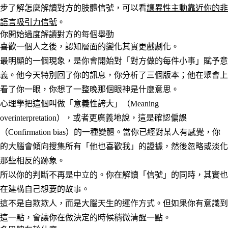
步了解怎麼解讀對方的肢體信號，可以看
讓異性主動靠近你的非
語言吸引力信號
。
你開始過度解讀對方的每個舉動
喜歡一個人之後，認知層面的變化其實更戲劇化。
最明顯的一個現象，是你會開始對「對方做的每件小事」賦予意
義。他今天特別回了你的訊息，你分析了三個版本；他在聚會上
看了你一眼，你想了一整晚那個眼神是什麼意思。
心理學把這個叫做「意義性誇大」（Meaning
overinterpretation），或者更廣義地說，這是確認偏誤
（Confirmation bias）的一種變體。當你已經對某人有感覺，你
的大腦會傾向搜集所有「他也喜歡我」的證據，然後忽略或淡化
那些相反的跡象。
所以你的判斷不再是中立的。你在解讀「信號」的同時，其實也
在建構自己想要的故事。
這不是自欺欺人，而是大腦天生的運作方式。但如果你有意識到
這一點，會讓你在做決定的時候稍微清醒一點。