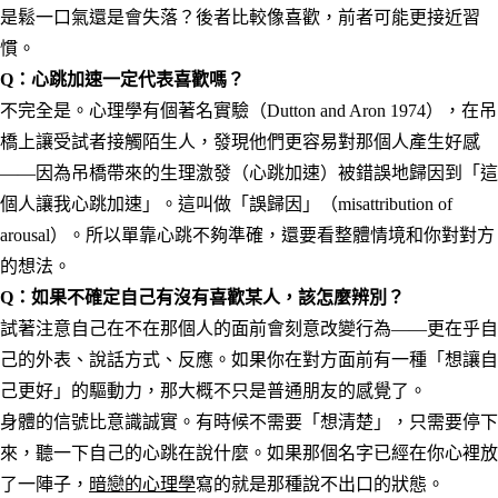
是鬆一口氣還是會失落？後者比較像喜歡，前者可能更接近習
慣。
Q：心跳加速一定代表喜歡嗎？
不完全是。心理學有個著名實驗（Dutton and Aron 1974），在吊
橋上讓受試者接觸陌生人，發現他們更容易對那個人產生好感
——因為吊橋帶來的生理激發（心跳加速）被錯誤地歸因到「這
個人讓我心跳加速」。這叫做「誤歸因」（misattribution of
arousal）。所以單靠心跳不夠準確，還要看整體情境和你對對方
的想法。
Q：如果不確定自己有沒有喜歡某人，該怎麼辨別？
試著注意自己在不在那個人的面前會刻意改變行為——更在乎自
己的外表、說話方式、反應。如果你在對方面前有一種「想讓自
己更好」的驅動力，那大概不只是普通朋友的感覺了。
身體的信號比意識誠實。有時候不需要「想清楚」，只需要停下
來，聽一下自己的心跳在說什麼。如果那個名字已經在你心裡放
了一陣子，
暗戀的心理學
寫的就是那種說不出口的狀態。