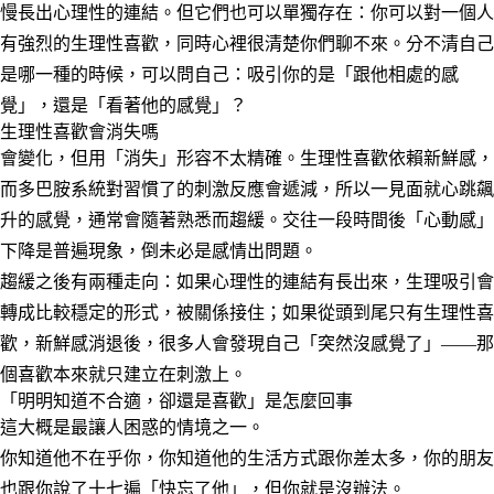
慢長出心理性的連結。但它們也可以單獨存在：你可以對一個人
有強烈的生理性喜歡，同時心裡很清楚你們聊不來。分不清自己
是哪一種的時候，可以問自己：吸引你的是「跟他相處的感
覺」，還是「看著他的感覺」？
生理性喜歡會消失嗎
會變化，但用「消失」形容不太精確。生理性喜歡依賴新鮮感，
而多巴胺系統對習慣了的刺激反應會遞減，所以一見面就心跳飆
升的感覺，通常會隨著熟悉而趨緩。交往一段時間後「心動感」
下降是普遍現象，倒未必是感情出問題。
趨緩之後有兩種走向：如果心理性的連結有長出來，生理吸引會
轉成比較穩定的形式，被關係接住；如果從頭到尾只有生理性喜
歡，新鮮感消退後，很多人會發現自己「突然沒感覺了」——那
個喜歡本來就只建立在刺激上。
「明明知道不合適，卻還是喜歡」是怎麼回事
這大概是最讓人困惑的情境之一。
你知道他不在乎你，你知道他的生活方式跟你差太多，你的朋友
也跟你說了十七遍「快忘了他」，但你就是沒辦法。