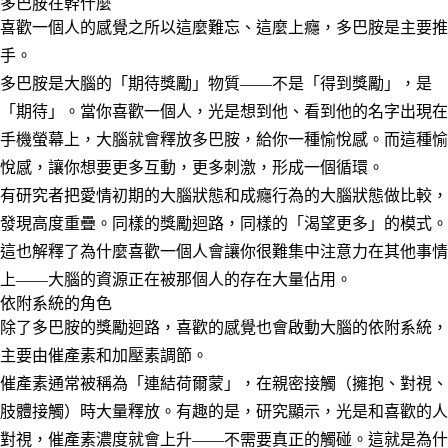
多巴胺在幹什麼
喜歡一個人的感覺之所以這麼難忘、這麼上癮，多巴胺是主要推
手。
多巴胺是大腦的「期待獎勵」物質——不是「得到獎勵」，是
「期待」。當你喜歡一個人，光是想到他、看到他的名字出現在
手機螢幕上，大腦就會釋放多巴胺，給你一種愉悅感。而這種愉
悅感，讓你想要更多互動，更多刺激，形成一個循環。
有研究者把愛情初期的大腦狀態和成癮行為的大腦狀態做比較，
發現高度重疊。同樣的獎勵迴路，同樣的「渴望更多」的模式。
這也解釋了為什麼喜歡一個人會讓你很難集中注意力在其他事情
上——大腦的資源正在被那個人的存在大量佔用。
依附系統的角色
除了多巴胺的獎勵迴路，喜歡的感覺也會啟動大腦的依附系統，
主要由催產素和加壓素調節。
催產素通常被稱為「連結荷爾蒙」，在親密接觸（擁抱、對視、
肢體接觸）時大量釋放。有趣的是，研究顯示，光是和喜歡的人
對視，催產素濃度就會上升——不需要真正的觸碰。這就是為什