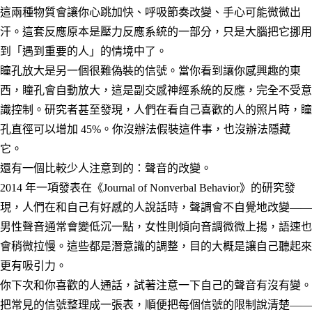
這兩種物質會讓你心跳加快、呼吸節奏改變、手心可能微微出
汗。這套反應原本是壓力反應系統的一部分，只是大腦把它挪用
到「遇到重要的人」的情境中了。
瞳孔放大是另一個很難偽裝的信號。當你看到讓你感興趣的東
西，瞳孔會自動放大，這是副交感神經系統的反應，完全不受意
識控制。研究者甚至發現，人們在看自己喜歡的人的照片時，瞳
孔直徑可以增加 45%。你沒辦法假裝這件事，也沒辦法隱藏
它。
還有一個比較少人注意到的：聲音的改變。
2014 年一項發表在《Journal of Nonverbal Behavior》的研究發
現，人們在和自己有好感的人說話時，聲調會不自覺地改變——
男性聲音通常會變低沉一點，女性則傾向音調微微上揚，語速也
會稍微拉慢。這些都是潛意識的調整，目的大概是讓自己聽起來
更有吸引力。
你下次和你喜歡的人通話，試著注意一下自己的聲音有沒有變。
把常見的信號整理成一張表，順便把每個信號的限制說清楚——