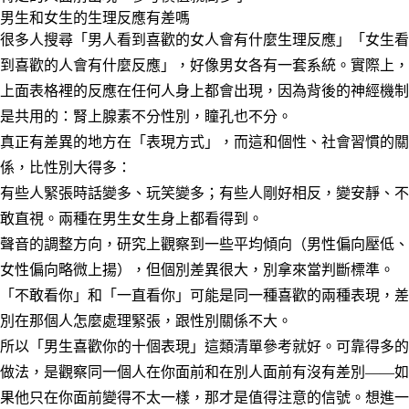
男生和女生的生理反應有差嗎
很多人搜尋「男人看到喜歡的女人會有什麼生理反應」「女生看
到喜歡的人會有什麼反應」，好像男女各有一套系統。實際上，
上面表格裡的反應在任何人身上都會出現，因為背後的神經機制
是共用的：腎上腺素不分性別，瞳孔也不分。
真正有差異的地方在「表現方式」，而這和個性、社會習慣的關
係，比性別大得多：
有些人緊張時話變多、玩笑變多；有些人剛好相反，變安靜、不
敢直視。兩種在男生女生身上都看得到。
聲音的調整方向，研究上觀察到一些平均傾向（男性偏向壓低、
女性偏向略微上揚），但個別差異很大，別拿來當判斷標準。
「不敢看你」和「一直看你」可能是同一種喜歡的兩種表現，差
別在那個人怎麼處理緊張，跟性別關係不大。
所以「男生喜歡你的十個表現」這類清單參考就好。可靠得多的
做法，是觀察同一個人在你面前和在別人面前有沒有差別——如
果他只在你面前變得不太一樣，那才是值得注意的信號。想進一