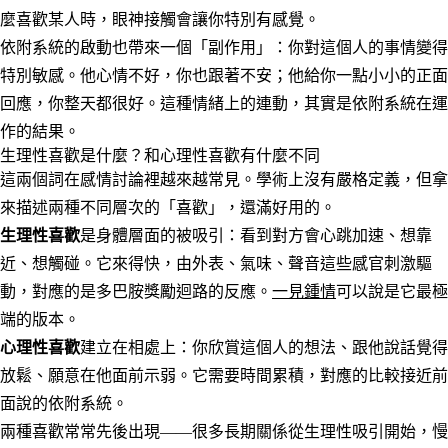
麼喜歡某人時，眼神接觸會讓你特別有感覺。
依附系統的啟動也帶來一個「副作用」：你對這個人的事情變得
特別敏感。他心情不好，你也跟著不安；他給你一點小小的正面
回應，你整天都很好。這種情緒上的連動，其實是依附系統在運
作的結果。
生理性喜歡是什麼？和心理性喜歡有什麼不同
這兩個詞在感情討論裡越來越常見。學術上沒有嚴格定義，但拿
來描述兩種不同層次的「喜歡」，還滿好用的。
生理性喜歡
是身體層面的被吸引：看到對方會心跳加速、想靠
近、想觸碰。它來得快，由外表、氣味、聲音這些感官刺激驅
動，對應的是多巴胺獎勵迴路的反應。
一見鍾情
可以說是它最極
端的版本。
心理性喜歡
建立在相處上：你欣賞這個人的想法、跟他說話覺得
放鬆、願意在他面前示弱。它需要時間累積，對應的比較接近前
面說的依附系統。
兩種喜歡常常先後出現——很多長期關係從生理性吸引開始，慢