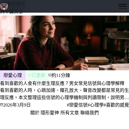
#喜歡的感覺
隱形愛神
共 1 篇文章
戀愛心理
已更新
約11分鐘
看到喜歡的人會有什麼生理反應？男女常見信號與心理學解釋
看到喜歡的人時，心跳加速、瞳孔放大、聲音改變都是常見的生
理反應。本文整理這些信號的心理學機制與判讀限制，說明男女
反應差在哪、生理性喜歡是什麼、會不會消失，以及為什麼身體
2026年3月9日
#戀愛信號
#心理學
#喜歡的感覺
常常比意識先知道答案。
關於 隱形愛神
·
所有文章
·
聯絡我們
·
隱私權政策
服務條款
© 2026 隱形愛神 · 愛，是一門值得深究的學問。