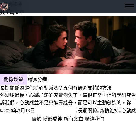
#感情維持
隱形愛神
共 1 篇文章
關係經營
約9分鐘
長期關係還能保持心動感嗎？五個有研究支持的方法
熱戀期過後，心跳加速的感覺消失了，這很正常。但科學研究告
訴我們，心動感並不是只能靠緣分，而是可以主動創造的。從神
經化學到行為心理學，這篇文章帶你看懂長期關係為什麼會「退
2026年3月13日
#長期關係
#感情維持
#心動感
燒」，以及五個真正有用的方法。
關於 隱形愛神
·
所有文章
·
聯絡我們
·
隱私權政策
服務條款
© 2026 隱形愛神 · 愛，是一門值得深究的學問。