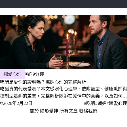
戀愛心理
約9分鐘
吃醋是愛你的證明嗎？嫉妒心理的完整解析
吃醋真的代表愛嗎？本文從演化心理學、依附類型、健康嫉妒與
控制型嫉妒的差異，完整解析嫉妒在感情中的意義，以及如何處
理自己的嫉妒感、如何面對伴侶的嫉妒，讓你更清楚那個酸酸的
2026年2月22日
#吃醋
#嫉妒
#戀愛心理
感覺背後在說什麼。
關於 隱形愛神
·
所有文章
·
聯絡我們
·
隱私權政策
服務條款
© 2026 隱形愛神 · 愛，是一門值得深究的學問。