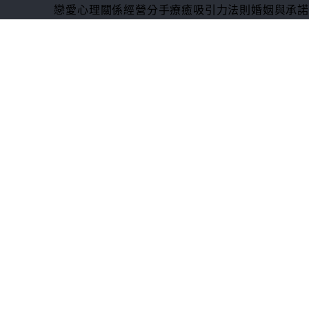
戀愛心理
關係經營
分手療癒
吸引力法則
婚姻與承諾