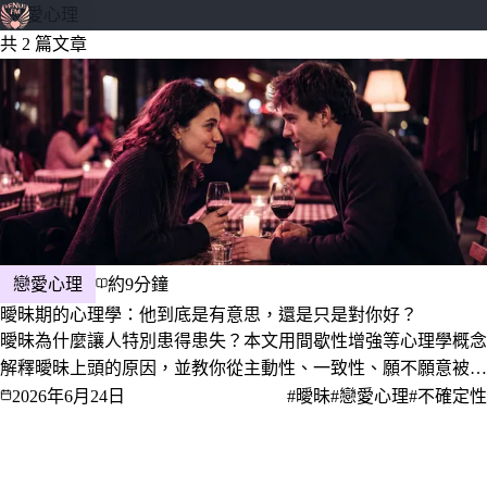
#戀愛心理
隱形愛神
共 2 篇文章
戀愛心理
約9分鐘
曖昧期的心理學：他到底是有意思，還是只是對你好？
曖昧為什麼讓人特別患得患失？本文用間歇性增強等心理學概念
解釋曖昧上頭的原因，並教你從主動性、一致性、願不願意被看
見、會不會聊未來這幾個行為訊號，分辨對方是真的有意思還是
2026年6月24日
#曖昧
#戀愛心理
#不確定性
只是享受被喜歡，以及該不該主動把話講開、怎麼開口。