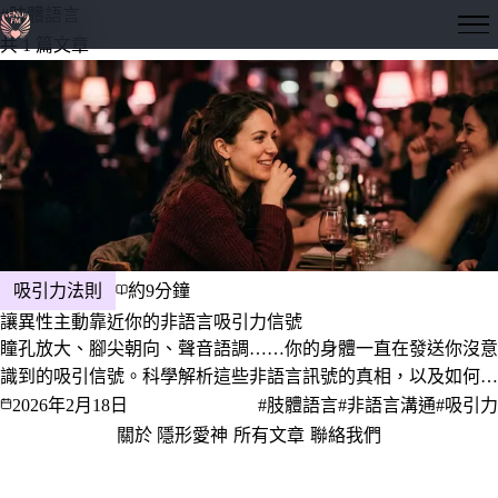
#肢體語言
隱形愛神
共 1 篇文章
吸引力法則
約9分鐘
讓異性主動靠近你的非語言吸引力信號
瞳孔放大、腳尖朝向、聲音語調……你的身體一直在發送你沒意
識到的吸引信號。科學解析這些非語言訊號的真相，以及如何有
意識地運用它們。
2026年2月18日
#肢體語言
#非語言溝通
#吸引力
關於 隱形愛神
·
所有文章
·
聯絡我們
·
隱私權政策
服務條款
© 2026 隱形愛神 · 愛，是一門值得深究的學問。